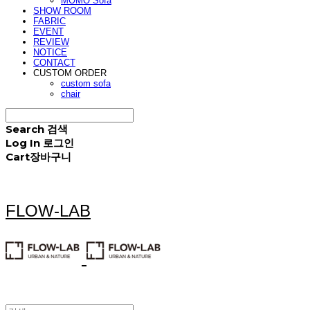
MOMO Sofa
SHOW ROOM
FABRIC
EVENT
REVIEW
NOTICE
CONTACT
CUSTOM ORDER
custom sofa
chair
Search
검색
Log In
로그인
Cart
장바구니
FLOW-LAB