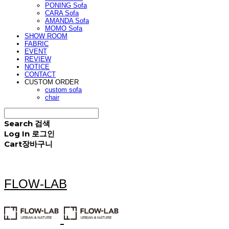
PONING Sofa
CARA Sofa
AMANDA Sofa
MOMO Sofa
SHOW ROOM
FABRIC
EVENT
REVIEW
NOTICE
CONTACT
CUSTOM ORDER
custom sofa
chair
Search
검색
Log In
로그인
Cart
장바구니
FLOW-LAB