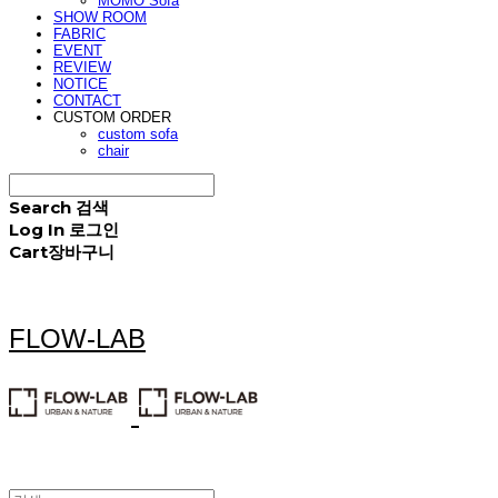
MOMO Sofa
SHOW ROOM
FABRIC
EVENT
REVIEW
NOTICE
CONTACT
CUSTOM ORDER
custom sofa
chair
Search
검색
Log In
로그인
Cart
장바구니
FLOW-LAB