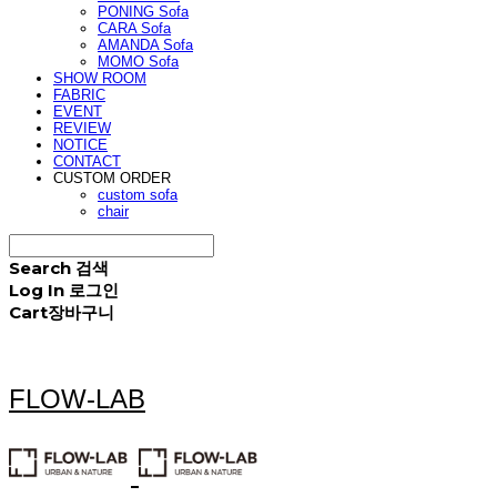
PONING Sofa
CARA Sofa
AMANDA Sofa
MOMO Sofa
SHOW ROOM
FABRIC
EVENT
REVIEW
NOTICE
CONTACT
CUSTOM ORDER
custom sofa
chair
Search
검색
Log In
로그인
Cart
장바구니
FLOW-LAB