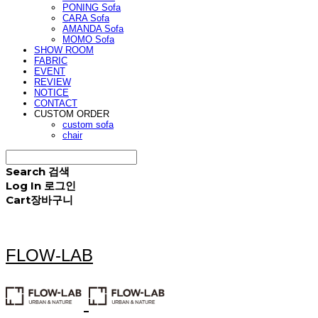
PONING Sofa
CARA Sofa
AMANDA Sofa
MOMO Sofa
SHOW ROOM
FABRIC
EVENT
REVIEW
NOTICE
CONTACT
CUSTOM ORDER
custom sofa
chair
Search
검색
Log In
로그인
Cart
장바구니
FLOW-LAB