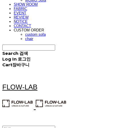
MOMO Sofa
SHOW ROOM
FABRIC
EVENT
REVIEW
NOTICE
CONTACT
CUSTOM ORDER
custom sofa
chair
Search
검색
Log In
로그인
Cart
장바구니
FLOW-LAB